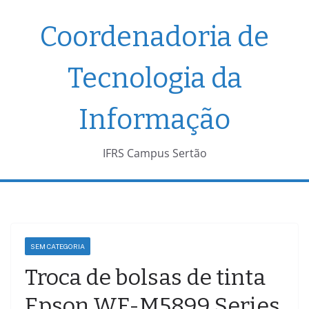
Pular
Coordenadoria de
para
o
conteúdo
Tecnologia da
Informação
IFRS Campus Sertão
SEM CATEGORIA
Troca de bolsas de tinta
Epson WF-M5899 Series