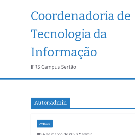
Pular
Coordenadoria de
para
o
conteúdo
Tecnologia da
Informação
IFRS Campus Sertão
Autor:
admin
AVISOS
24 de março de 2026
admin