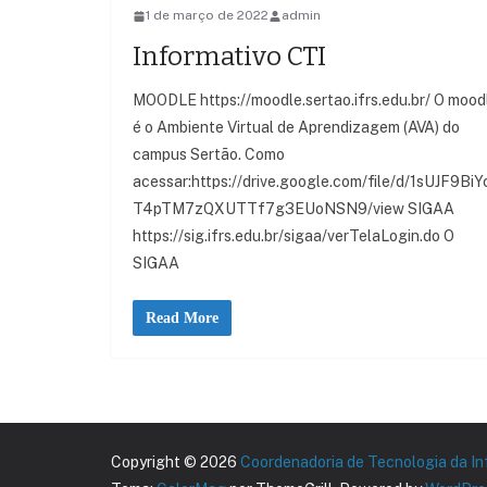
1 de março de 2022
admin
Informativo CTI
MOODLE https://moodle.sertao.ifrs.edu.br/ O mood
é o Ambiente Virtual de Aprendizagem (AVA) do
campus Sertão. Como
acessar:https://drive.google.com/file/d/1sUJF9BiY
T4pTM7zQXUTTf7g3EUoNSN9/view SIGAA
https://sig.ifrs.edu.br/sigaa/verTelaLogin.do O
SIGAA
Read More
Copyright © 2026
Coordenadoria de Tecnologia da I